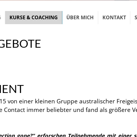
G
KURSE & COACHING
ÜBER MICH
KONTAKT
GEBOTE
MENT
 von einer kleinen Gruppe australischer Freigeis
ye Contact immer beliebter und fand als größere V
ion gone?" erforschen Teilnehmende mit einer si