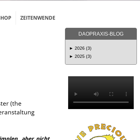
SHOP
ZEITENWENDE
DAOPRAXIS-BLOG
►
2026 (3)
►
2025 (3)
ter (the
eranstaltung
mplen, aber nicht