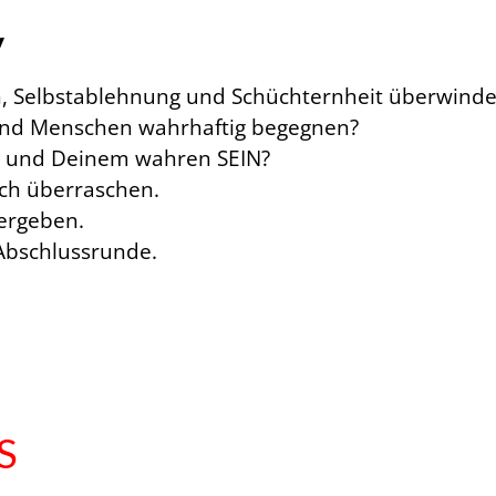
V
en, Selbstablehnung und Schüchternheit überwind
und Menschen wahrhaftig begegnen?
ks und Deinem wahren SEIN?
ich überraschen.
ergeben.
 Abschlussrunde.
S