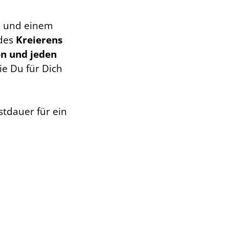
aß und einem
 des
Kreierens
en und jeden
ie Du für Dich
stdauer für ein