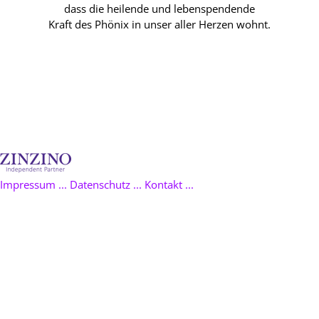
dass die heilende und lebenspendende
Kraft des Phönix in unser aller Herzen wohnt.
Als Gesundheitsberater bin ich Mitglied im Verein
NATÜRLICH
RÜCKGRAD e. V.
Berufsverband und Berufsbildungsakademie für Menschen, die
sich für ganzheitliche Gesundheit einsetzen.
©
-copyright 2014 by Stefan Kunz
Impressum ...
Datenschutz ...
Kontakt ...